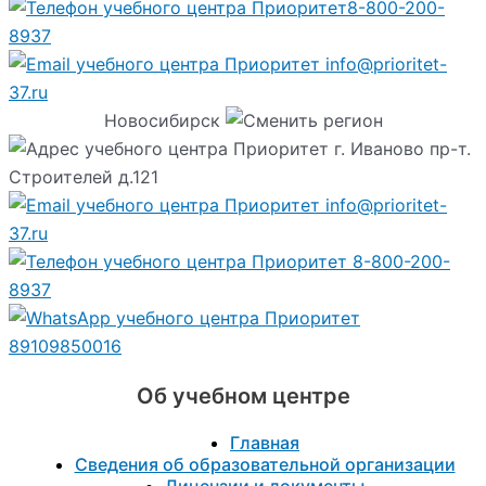
8-800-200-
8937
info@prioritet-
37.ru
Новосибирск
г. Иваново пр-т.
Строителей д.121
info@prioritet-
37.ru
8-800-200-
8937
89109850016
Об учебном центре
Главная
Сведения об образовательной организации