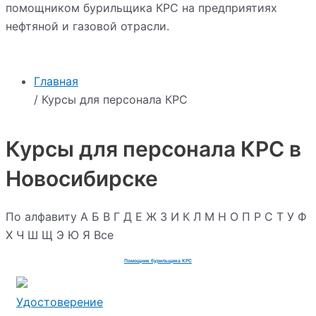
помощником бурильщика КРС на предприятиях
нефтяной и газовой отрасли.
Главная
/ Курсы для персонала КРС
Курсы для персонала КРС в
Новосибирске
По алфавиту
А
Б
В
Г
Д
Е
Ж
З
И
К
Л
М
Н
О
П
Р
С
Т
У
Ф
Х
Ч
Ш
Щ
Э
Ю
Я
Все
Помощник бурильщика КРС
Удостоверение