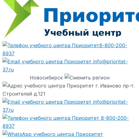
8-800-200-
8937
info@prioritet-
37.ru
Новосибирск
г. Иваново пр-т.
Строителей д.121
info@prioritet-
37.ru
8-800-200-
8937